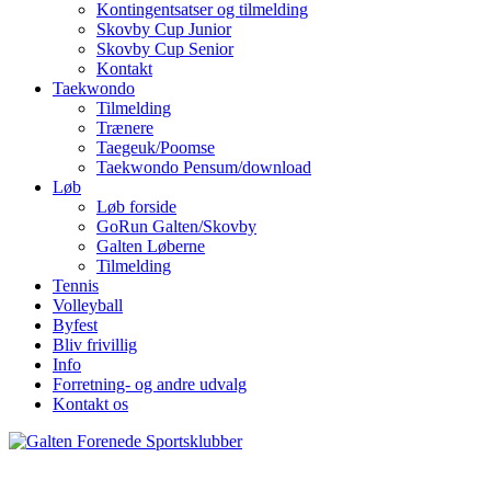
Kontingentsatser og tilmelding
Skovby Cup Junior
Skovby Cup Senior
Kontakt
Taekwondo
Tilmelding
Trænere
Taegeuk/Poomse
Taekwondo Pensum/download
Løb
Løb forside
GoRun Galten/Skovby
Galten Løberne
Tilmelding
Tennis
Volleyball
Byfest
Bliv frivillig
Info
Forretning- og andre udvalg
Kontakt os