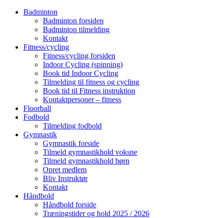
Badminton
Badminton forsiden
Badminton tilmelding
Kontakt
Fitness/cycling
Fitness/cycling forsiden
Indoor Cycling (spinning)
Book tid Indoor Cycling
Tilmelding til fitness og cycling
Book tid til Fitness instruktion
Kontaktpersoner – fitness
Floorball
Fodbold
Tilmelding fodbold
Gymnastik
Gymnastik forside
Tilmeld gymnastikhold voksne
Tilmeld gymnastikhold børn
Opret medlem
Bliv Instruktør
Kontakt
Håndbold
Håndbold forside
Træningstider og hold 2025 / 2026