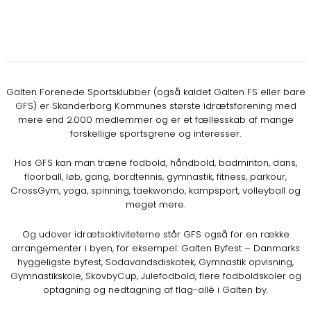
Galten Forenede Sportsklubber (også kaldet Galten FS eller bare
GFS) er Skanderborg Kommunes største idrætsforening med
mere end 2.000 medlemmer og er et fællesskab af mange
forskellige sportsgrene og interesser.
Hos GFS kan man træne fodbold, håndbold, badminton, dans,
floorball, løb, gang, bordtennis, gymnastik, fitness, parkour,
CrossGym, yoga, spinning, taekwondo, kampsport, volleyball og
meget mere.
Og udover idrætsaktiviteterne står GFS også for en række
arrangementer i byen, for eksempel: Galten Byfest – Danmarks
hyggeligste byfest, Sodavandsdiskotek, Gymnastik opvisning,
Gymnastikskole, SkovbyCup, Julefodbold, flere fodboldskoler og
optagning og nedtagning af flag-allé i Galten by.